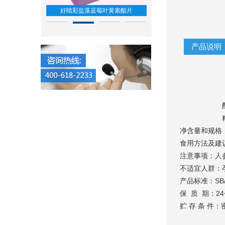
油软胶囊
苓片
好睛彩盐藻蓝莓叶黄素酯片
智酷宝
产品说明
净含量和规格：0
食用方法及建议
注意事项：人参
不适宜人群：
产品标准：SB/
保 质 期：2
贮 存 条 件