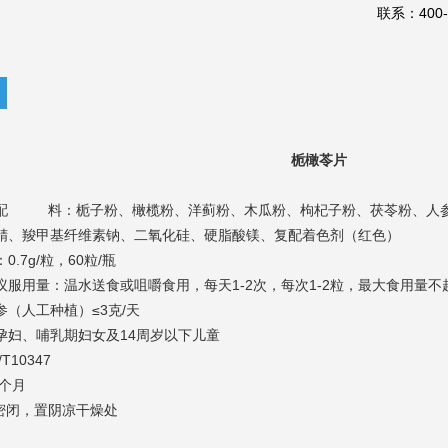
联系：400-6
栀橄苓片
配 料：栀子粉、橄榄粉、洋蓟粉、木瓜粉、枸杞子粉、茯苓粉、人参
精、羧甲基纤维素钠、二氧化硅、硬脂酸镁、复配着色剂（红色）
.7g/粒，60粒/瓶
服用量：温水送食或咀嚼食用，每天1-2次，每次1-2粒，最大食用量不
（人工种植）≤3克/天
孕妇、哺乳期妇女及14周岁以下儿童
T10347
4个月
：密闭，置阴凉干燥处