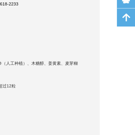
18-2233
녕
（人工种植）、木糖醇、姜黄素、麦芽糊
超过12粒