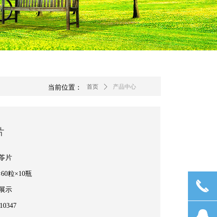
当前位置：
首页
ꄲ
产品中心
片
苓片
×60粒×10瓶
끅
展示
0347
뀩